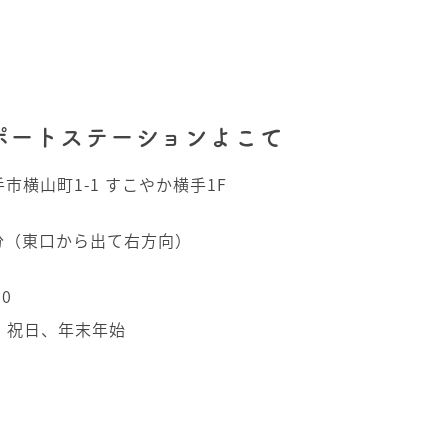
ポートステーションよこて
手市横山町1-1 すこやか横手1F
0分（東口から出て右方向）
00
、祝日、年末年始