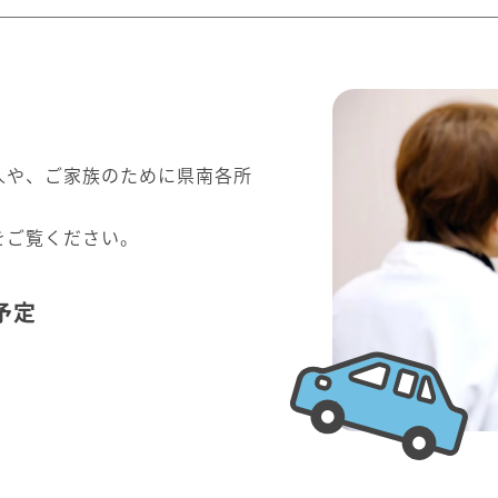
人や、ご家族のために県南各所
。
をご覧ください。
予定