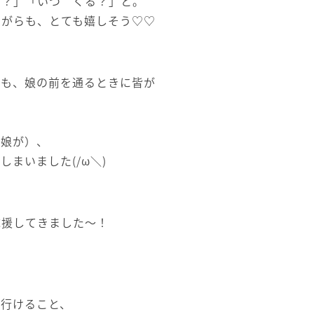
た？」「いつ くる？」と。
ながらも、とても嬉しそう♡♡
時も、娘の前を通るときに皆が
（娘が）、
まいました(/ω＼)
応援してきました～！
に行けること、