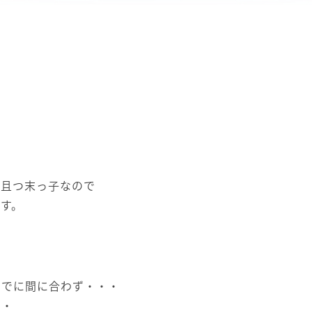
、且つ末っ子なので
す。
までに間に合わず・・・
・・