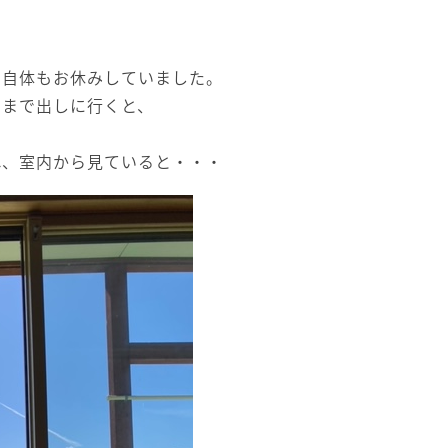
園自体もお休みしていました。
園まで出しに行くと、
。
れ、室内から見ていると・・・